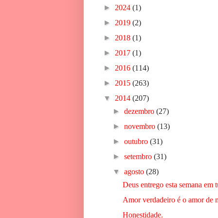
►
2024
(1)
►
2019
(2)
►
2018
(1)
►
2017
(1)
►
2016
(114)
►
2015
(263)
▼
2014
(207)
►
dezembro
(27)
►
novembro
(13)
►
outubro
(31)
►
setembro
(31)
▼
agosto
(28)
Deus entrego esta semana em t
Amor verdadeiro é o amor de 
Honestidade.