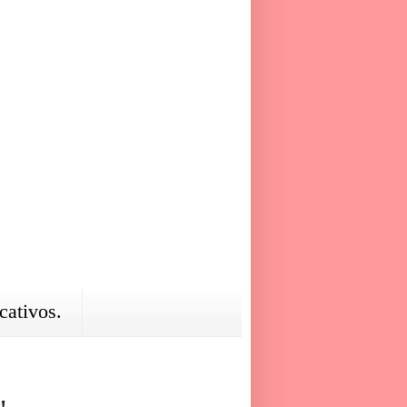
cativos.
!