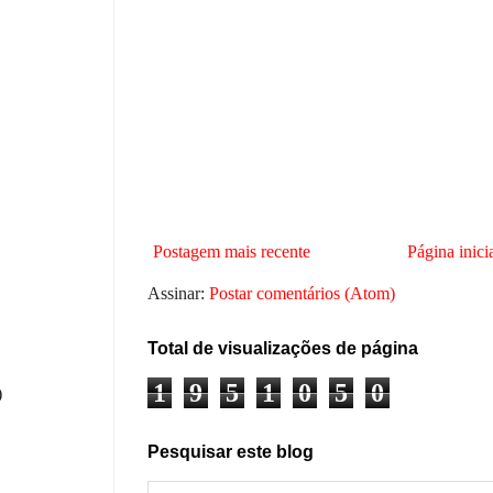
Postagem mais recente
Página inici
Assinar:
Postar comentários (Atom)
Total de visualizações de página
1
9
5
1
0
5
0
)
Pesquisar este blog