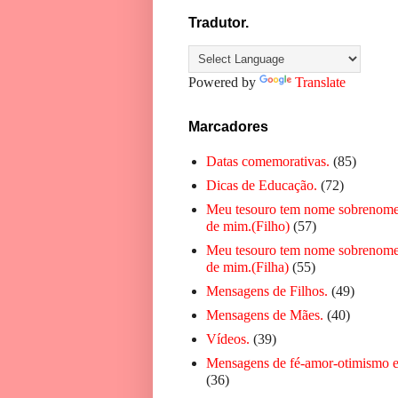
Tradutor.
Powered by
Translate
Marcadores
Datas comemorativas.
(85)
Dicas de Educação.
(72)
Meu tesouro tem nome sobrenome
de mim.(Filho)
(57)
Meu tesouro tem nome sobrenome
de mim.(Filha)
(55)
Mensagens de Filhos.
(49)
Mensagens de Mães.
(40)
Vídeos.
(39)
Mensagens de fé-amor-otimismo e
(36)