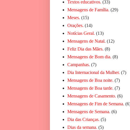
Textos educativos.
(33)
Mensagens de Família.
(29)
Meses.
(15)
Orações.
(14)
Notícias Geral.
(13)
Mensagens de Natal.
(12)
Feliz Dia das Mães.
(8)
Mensagens de Bom dia.
(8)
Campanhas.
(7)
Dia Internacional da Mulher.
(7)
Mensagens de Boa noite.
(7)
Mensagens de Boa tarde.
(7)
Mensagens de Casamento.
(6)
Mensagens de Fim de Semana.
(6
Mensagens de Semana.
(6)
Dia das Crianças.
(5)
Dias da semana.
(5)