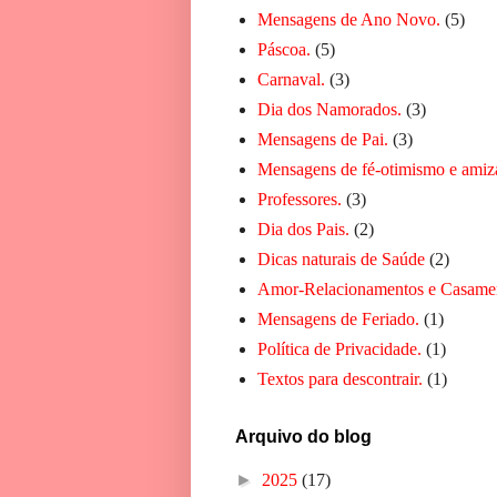
Mensagens de Ano Novo.
(5)
Páscoa.
(5)
Carnaval.
(3)
Dia dos Namorados.
(3)
Mensagens de Pai.
(3)
Mensagens de fé-otimismo e amiz
Professores.
(3)
Dia dos Pais.
(2)
Dicas naturais de Saúde
(2)
Amor-Relacionamentos e Casame
Mensagens de Feriado.
(1)
Política de Privacidade.
(1)
Textos para descontrair.
(1)
Arquivo do blog
►
2025
(17)