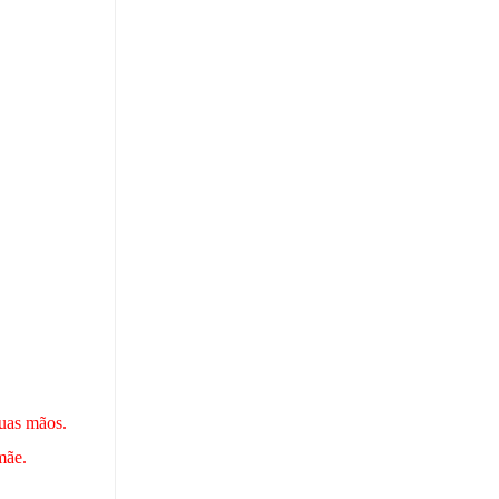
uas mãos.
mãe.