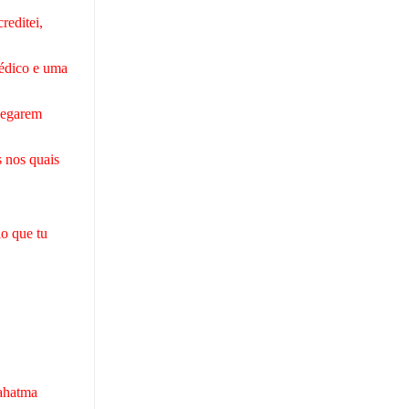
reditei,
édico e uma
hegarem
 nos quais
lo que tu
Mahatma