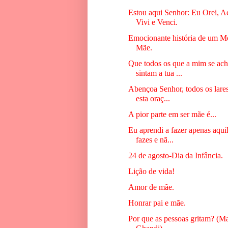
Estou aqui Senhor: Eu Orei, Ac
Vivi e Venci.
Emocionante história de um M
Mãe.
Que todos os que a mim se ac
sintam a tua ...
Abençoa Senhor, todos os lares
esta oraç...
A pior parte em ser mãe é...
Eu aprendi a fazer apenas aqui
fazes e nã...
24 de agosto-Dia da Infância.
Lição de vida!
Amor de mãe.
Honrar pai e mãe.
Por que as pessoas gritam? (