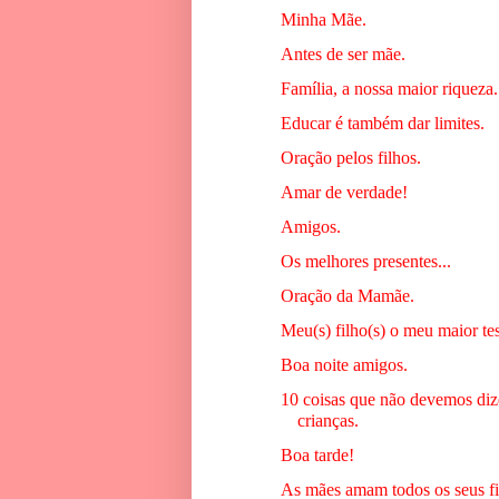
Minha Mãe.
Antes de ser mãe.
Família, a nossa maior riqueza.
Educar é também dar limites.
Oração pelos filhos.
Amar de verdade!
Amigos.
Os melhores presentes...
Oração da Mamãe.
Meu(s) filho(s) o meu maior te
Boa noite amigos.
10 coisas que não devemos diz
crianças.
Boa tarde!
As mães amam todos os seus fil