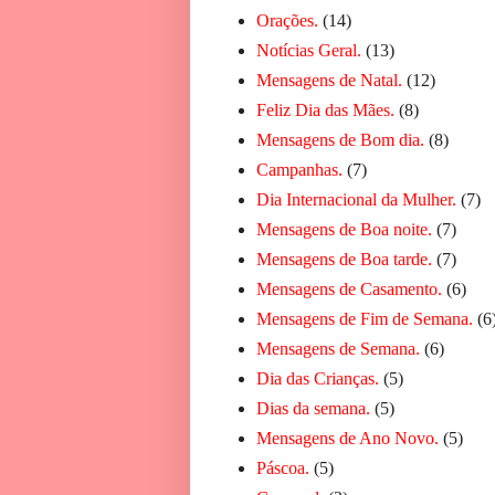
Orações.
(14)
Notícias Geral.
(13)
Mensagens de Natal.
(12)
Feliz Dia das Mães.
(8)
Mensagens de Bom dia.
(8)
Campanhas.
(7)
Dia Internacional da Mulher.
(7)
Mensagens de Boa noite.
(7)
Mensagens de Boa tarde.
(7)
Mensagens de Casamento.
(6)
Mensagens de Fim de Semana.
(6
Mensagens de Semana.
(6)
Dia das Crianças.
(5)
Dias da semana.
(5)
Mensagens de Ano Novo.
(5)
Páscoa.
(5)