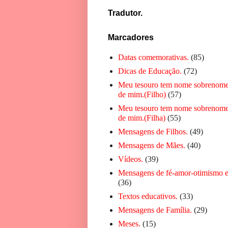
Tradutor.
Marcadores
Datas comemorativas.
(85)
Dicas de Educação.
(72)
Meu tesouro tem nome sobrenome
de mim.(Filho)
(57)
Meu tesouro tem nome sobrenome
de mim.(Filha)
(55)
Mensagens de Filhos.
(49)
Mensagens de Mães.
(40)
Vídeos.
(39)
Mensagens de fé-amor-otimismo e
(36)
Textos educativos.
(33)
Mensagens de Família.
(29)
Meses.
(15)