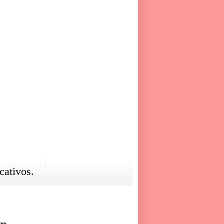
cativos.
m...