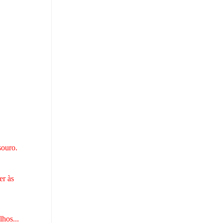
souro.
er às
hos...