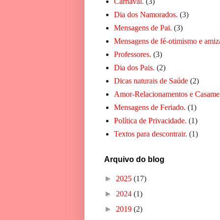
Carnaval.
(3)
Dia dos Namorados.
(3)
Mensagens de Pai.
(3)
Mensagens de fé-otimismo e amiz
Professores.
(3)
Dia dos Pais.
(2)
Dicas naturais de Saúde
(2)
Amor-Relacionamentos e Casame
Mensagens de Feriado.
(1)
Política de Privacidade.
(1)
Textos para descontrair.
(1)
Arquivo do blog
►
2025
(17)
►
2024
(1)
►
2019
(2)