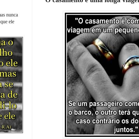
 mas nunca
 que ele