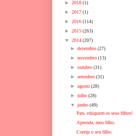
►
2018
(1)
►
2017
(1)
►
2016
(114)
►
2015
(263)
▼
2014
(207)
►
dezembro
(27)
►
novembro
(13)
►
outubro
(31)
►
setembro
(31)
►
agosto
(28)
►
julho
(28)
▼
junho
(49)
Pais, eduquem os seus filhos!
Aprenda, meu filho.
Corrija o seu filho.