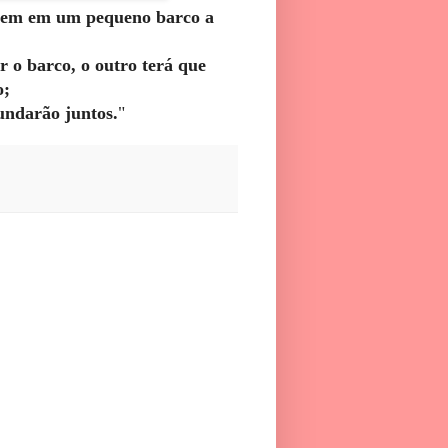
gem em um pequeno barco a
 o barco, o outro terá que
o;
fundarão juntos.
"