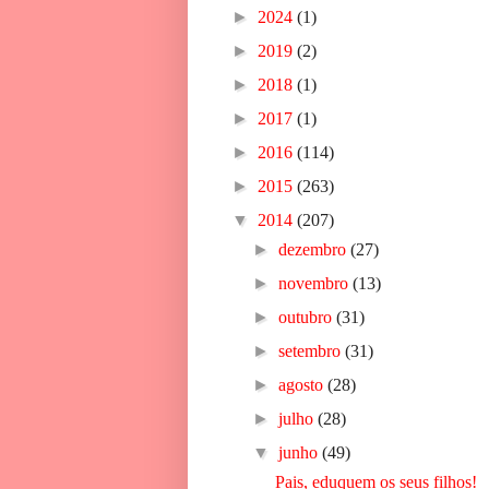
►
2024
(1)
►
2019
(2)
►
2018
(1)
►
2017
(1)
►
2016
(114)
►
2015
(263)
▼
2014
(207)
►
dezembro
(27)
►
novembro
(13)
►
outubro
(31)
►
setembro
(31)
►
agosto
(28)
►
julho
(28)
▼
junho
(49)
Pais, eduquem os seus filhos!