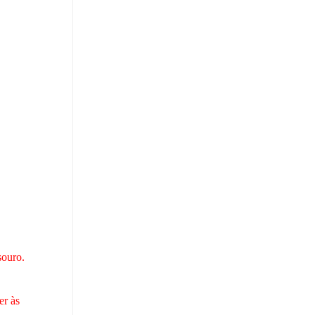
souro.
er às