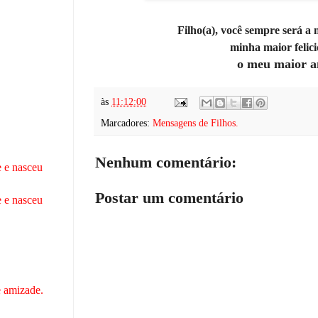
Filho(a), você sempre será a
minha maior felic
o
meu maior a
às
11:12:00
Marcadores:
Mensagens de Filhos.
Nenhum comentário:
 e nasceu
Postar um comentário
 e nasceu
 amizade.