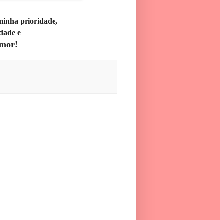
 minha prioridade,
idade e
mor!