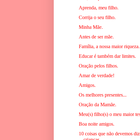
Aprenda, meu filho.
Corrija o seu filho.
Minha Mãe.
Antes de ser mãe.
Família, a nossa maior riqueza.
Educar é também dar limites.
Oração pelos filhos.
Amar de verdade!
Amigos.
Os melhores presentes...
Oração da Mamãe.
Meu(s) filho(s) o meu maior te
Boa noite amigos.
10 coisas que não devemos diz
crianças.