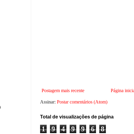
Postagem mais recente
Página inici
Assinar:
Postar comentários (Atom)
)
Total de visualizações de página
1
9
4
9
9
6
8