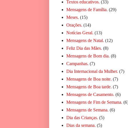
Textos educativos.
(33)
Mensagens de Família.
(29)
Meses.
(15)
Orações.
(14)
Notícias Geral.
(13)
Mensagens de Natal.
(12)
Feliz Dia das Mães.
(8)
Mensagens de Bom dia.
(8)
Campanhas.
(7)
Dia Internacional da Mulher.
(7)
Mensagens de Boa noite.
(7)
Mensagens de Boa tarde.
(7)
Mensagens de Casamento.
(6)
Mensagens de Fim de Semana.
(6
Mensagens de Semana.
(6)
Dia das Crianças.
(5)
Dias da semana.
(5)