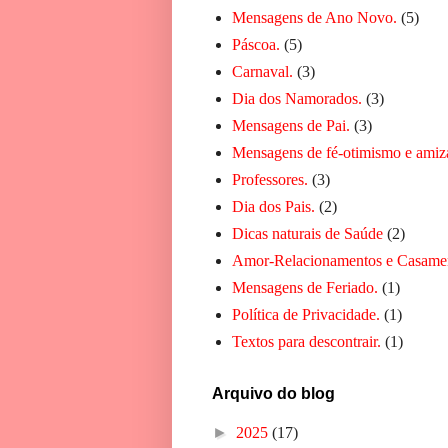
Mensagens de Ano Novo.
(5)
Páscoa.
(5)
Carnaval.
(3)
Dia dos Namorados.
(3)
Mensagens de Pai.
(3)
Mensagens de fé-otimismo e amiz
Professores.
(3)
Dia dos Pais.
(2)
Dicas naturais de Saúde
(2)
Amor-Relacionamentos e Casame
Mensagens de Feriado.
(1)
Política de Privacidade.
(1)
Textos para descontrair.
(1)
Arquivo do blog
►
2025
(17)