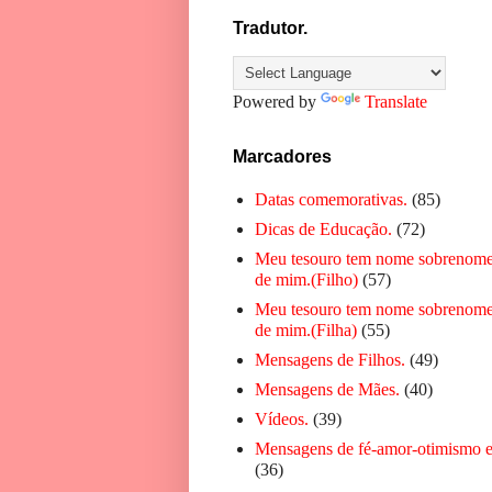
Tradutor.
Powered by
Translate
Marcadores
Datas comemorativas.
(85)
Dicas de Educação.
(72)
Meu tesouro tem nome sobrenome
de mim.(Filho)
(57)
Meu tesouro tem nome sobrenome
de mim.(Filha)
(55)
Mensagens de Filhos.
(49)
Mensagens de Mães.
(40)
Vídeos.
(39)
Mensagens de fé-amor-otimismo e
(36)