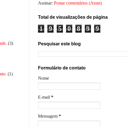
Assinar:
Postar comentários (Atom)
Total de visualizações de página
1
9
5
0
8
9
9
ade.
(3)
Pesquisar este blog
Formulário de contato
nto.
(1)
Nome
E-mail
*
Mensagem
*