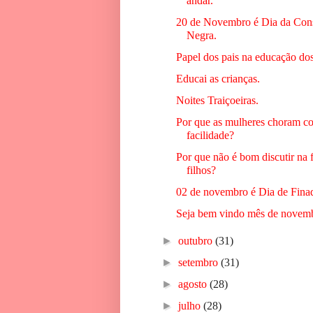
andar.
20 de Novembro é Dia da Cons
Negra.
Papel dos pais na educação dos
Educai as crianças.
Noites Traiçoeiras.
Por que as mulheres choram co
facilidade?
Por que não é bom discutir na 
filhos?
02 de novembro é Dia de Fina
Seja bem vindo mês de novem
►
outubro
(31)
►
setembro
(31)
►
agosto
(28)
►
julho
(28)