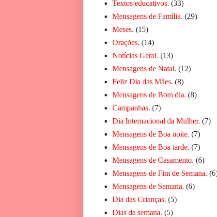
Textos educativos.
(33)
Mensagens de Família.
(29)
Meses.
(15)
Orações.
(14)
Notícias Geral.
(13)
Mensagens de Natal.
(12)
Feliz Dia das Mães.
(8)
Mensagens de Bom dia.
(8)
Campanhas.
(7)
Dia Internacional da Mulher.
(7)
Mensagens de Boa noite.
(7)
Mensagens de Boa tarde.
(7)
Mensagens de Casamento.
(6)
Mensagens de Fim de Semana.
(6
Mensagens de Semana.
(6)
Dia das Crianças.
(5)
Dias da semana.
(5)