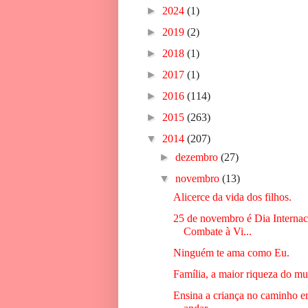
►
2024
(1)
►
2019
(2)
►
2018
(1)
►
2017
(1)
►
2016
(114)
►
2015
(263)
▼
2014
(207)
►
dezembro
(27)
▼
novembro
(13)
Alicerce da vida dos filhos.
25 de novembro é Dia Internac
Combate à Vi...
Ninguém te ama como Eu.
Família, a maior riqueza do m
Ensina a criança no caminho 