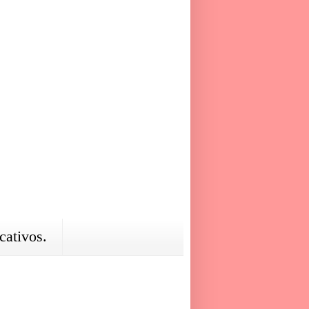
cativos.
.