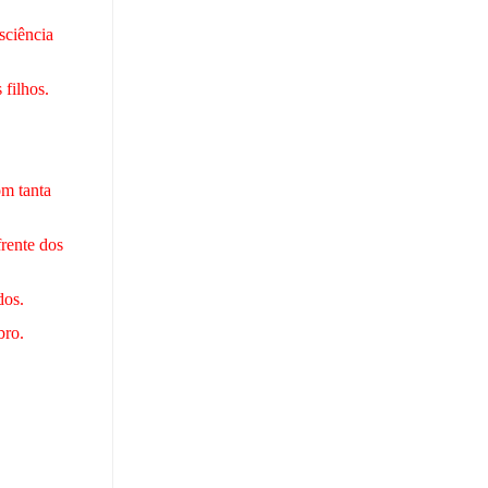
ciência
 filhos.
m tanta
frente dos
dos.
bro.