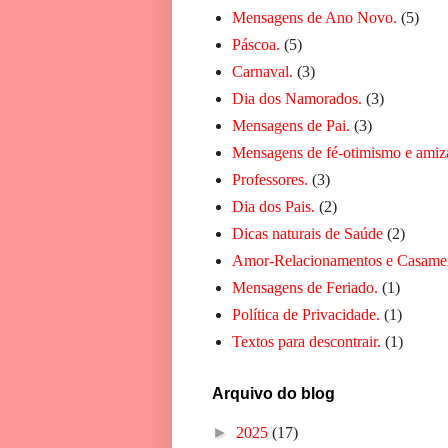
Mensagens de Ano Novo.
(5)
Páscoa.
(5)
Carnaval.
(3)
Dia dos Namorados.
(3)
Mensagens de Pai.
(3)
Mensagens de fé-otimismo e amiz
Professores.
(3)
Dia dos Pais.
(2)
Dicas naturais de Saúde
(2)
Amor-Relacionamentos e Casame
Mensagens de Feriado.
(1)
Política de Privacidade.
(1)
Textos para descontrair.
(1)
Arquivo do blog
►
2025
(17)