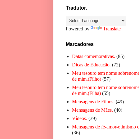
Tradutor.
Powered by
Translate
Marcadores
Datas comemorativas.
(85)
Dicas de Educação.
(72)
Meu tesouro tem nome sobrenome
de mim.(Filho)
(57)
Meu tesouro tem nome sobrenome
de mim.(Filha)
(55)
Mensagens de Filhos.
(49)
Mensagens de Mães.
(40)
Vídeos.
(39)
Mensagens de fé-amor-otimismo e
(36)