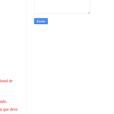
ional de
undo.
em que deve